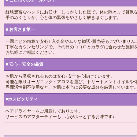
経験豊富なハンドにお任せ！しっかりした圧で、体の隅々まで贅沢
手のぬくもりが、心と体の緊張をやさしく解きほぐします。
■ お客さま第一
一回ごとの精算で安心♪ 入会金やムリな勧誘･販売等もございません
丁寧なカウンセリングで、その日のココロとカラダに合わせた施術
お気軽にご相談ください。
■ 安心・安全の品質
お肌から吸収されるものは安心･安全を心掛けています。
可能な限りオーガニック・アロマを選び、トリートメントオイルや
界面活性剤不使用など、お肌に本当に必要な成分を厳選しています
■ホスピタリティ
ヘアドライヤーをご用意しております。
サービスのアフターティーも、心がホッとするお味です♪